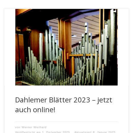
Einen Monat früher als geplant ist die Ausgabe 2023 bereits
ab heute, dem 01. Dezember 2023, auf der Webseite der
[…]
Dahlemer Blätter 2023 – jetzt
auch online!
von
Werner Weilhard
Veröffentlicht am
1. Dezember 2023
Aktualisiert
8. Januar 2025