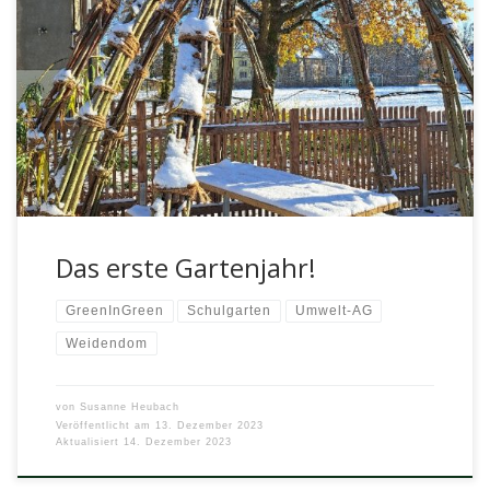
Das erste Gartenjahr im Schulgarten geht langsam zu Ende
und wir haben das letzte Gemüse geerntet. Kartoffel, Weiß-
und Spitzkohl, […]
Das erste Gartenjahr!
GreenInGreen
Schulgarten
Umwelt-AG
Weidendom
von
Susanne Heubach
Veröffentlicht am
13. Dezember 2023
Aktualisiert
14. Dezember 2023