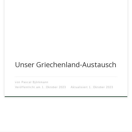
Ein Beitrag von Frau Rapp Vor einem Jahr wurde die Idee
geboren, einen Griechenland-Austausch ins Leben zu rufen,
wie es […]
Unser Griechenland-Austausch
von
Pascal Björkmann
Veröffentlicht am
1. Oktober 2023
Aktualisiert
1. Oktober 2023