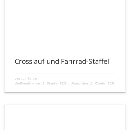
Am 12.10.2023 machte sich, wie in jedem Jahr, eine große
Gruppe von sportlichen Schülerinnen und Schülern der
Klassen 5-10 auf […]
Crosslauf und Fahrrad-Staffel
von
Jan Gerber
Veröffentlicht am
12. Oktober 2023
Aktualisiert
12. Oktober 2023