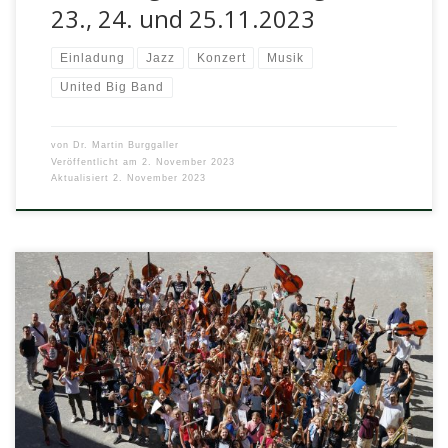
23., 24. und 25.11.2023
Einladung
Jazz
Konzert
Musik
United Big Band
von
Dr. Martin Burggaller
Veröffentlicht am
2. November 2023
Aktualisiert
2. November 2023
von Klara Klehmet, Allegra Pflüger und Anna Peetz Q1
Nachdem wir die Probespiele absolviert hatten, ging es
auch in diesem […]