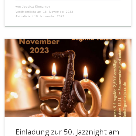
von
Jessica Kinnarney
Veröffentlicht am
18. November 2023
Aktualisiert
18. November 2023
Unsere Jazz-Partnerschule, das Wilmersdorfer Goethe-
Gymnasium, lädt ein zu einem besondern Jubiläum. Bei
allen vorangegangenen 49 Jazznights ist die United Big […]
Einladung zur 50. Jazznight am