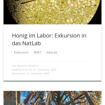
Honig im Labor: Exkursion in
das NatLab
Exkursion
MINT
NatLab
von
Susanne Heubach
Veröffentlicht am
14. Dezember 2023
Aktualisiert
14. Dezember 2023