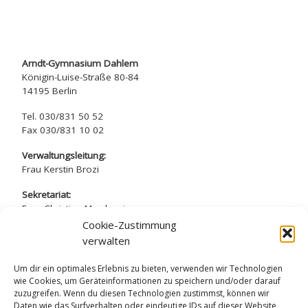
Arndt-Gymnasium Dahlem
Königin-Luise-Straße 80-84
14195 Berlin
Tel. 030/831 50 52
Fax 030/831 10 02
Verwaltungsleitung:
Frau Kerstin Brozi
Sekretariat:
Frau Christina Marchewicz
Frau Nadine Simros
Cookie-Zustimmung
verwalten
sekretariat@arndt-gymnasium.de
Um dir ein optimales Erlebnis zu bieten, verwenden wir Technologien
wie Cookies, um Geräteinformationen zu speichern und/oder darauf
zuzugreifen. Wenn du diesen Technologien zustimmst, können wir
Daten wie das Surfverhalten oder eindeutige IDs auf dieser Website