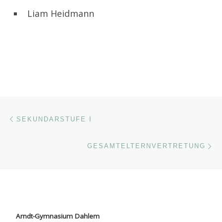
Liam Heidmann
Beitragsnavigation
Vorheriger Beitrag
SEKUNDARSTUFE I
Nä
GESAMTELTERNVERTRETUNG
Arndt-Gymnasium Dahlem