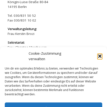
Königin-Luise-Straße 80-84
14195 Berlin
Tel. 030/831 50 52
Fax 030/831 10 02
Verwaltungsleitung:
Frau Kerstin Brozi
Sekretariat:
Frau Christina Marchewicz
Frau Nadine Simros
Cookie-Zustimmung
verwalten
sekretariat@arndt-gymnasium.de
Um dir ein optimales Erlebnis zu bieten, verwenden wir Technologien
wie Cookies, um Geräteinformationen zu speichern und/oder darauf
zuzugreifen. Wenn du diesen Technologien zustimmst, können wir
Daten wie das Surfverhalten oder eindeutige IDs auf dieser Website
verarbeiten. Wenn du deine Zustimmung nicht erteilst oder
Datenschutzerklärung
zurückziehst, können bestimmte Merkmale und Funktionen
beeinträchtigt werden.
Impressum