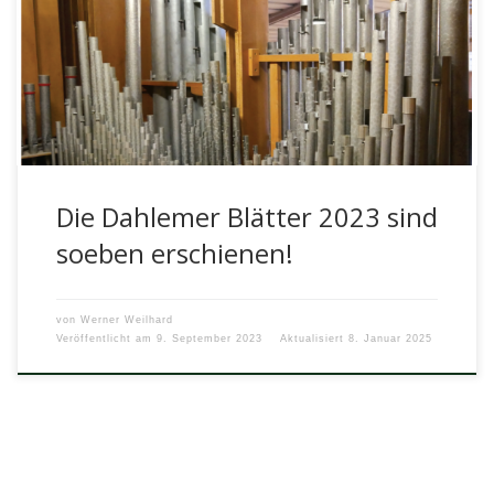
Was erwartet die – hoffentlich große – Leserschaft?Wie
bereits ein erster Blick auf das Titelbild ahnen lässt, wird
darin das […]
Die Dahlemer Blätter 2023 sind
soeben erschienen!
von
Werner Weilhard
Veröffentlicht am
9. September 2023
Aktualisiert
8. Januar 2025