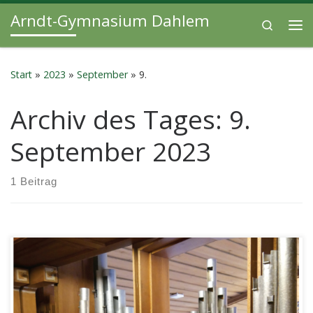
Arndt-Gymnasium Dahlem
Zum Inhalt springen
Search
Me
Start
»
2023
»
September
»
9.
Archiv des Tages:
9.
September 2023
1 Beitrag