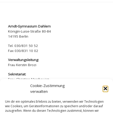
Arndt-Gymnasium Dahlem
Königin-Luise-Straße 80-84
14195 Berlin
Tel. 030/831 50 52
Fax 030/831 10 02
Verwaltungsleitung:
Frau Kerstin Brozi
Sekretariat:
Frau Christina Marchewicz
Frau Nadine Simros
Cookie-Zustimmung
verwalten
sekretariat@arndt-gymnasium.de
Um dir ein optimales Erlebnis zu bieten, verwenden wir Technologien
wie Cookies, um Geräteinformationen zu speichern und/oder darauf
zuzugreifen. Wenn du diesen Technologien zustimmst, können wir