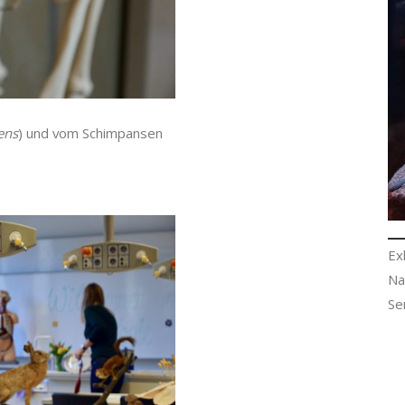
ens
) und vom Schimpansen
Ex
Na
Se