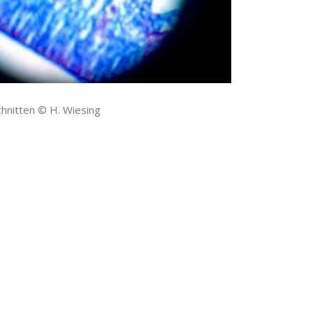
chnitten © H. Wiesing