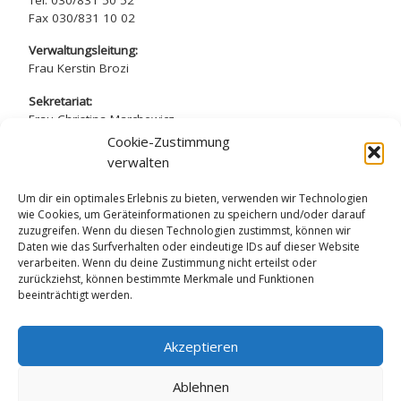
Fax 030/831 10 02
Verwaltungsleitung:
Frau Kerstin Brozi
Sekretariat:
Frau Christina Marchewicz
Frau Nadine Simros
Cookie-Zustimmung
verwalten
sekretariat@arndt-gymnasium.de
Um dir ein optimales Erlebnis zu bieten, verwenden wir Technologien
wie Cookies, um Geräteinformationen zu speichern und/oder darauf
zuzugreifen. Wenn du diesen Technologien zustimmst, können wir
Daten wie das Surfverhalten oder eindeutige IDs auf dieser Website
verarbeiten. Wenn du deine Zustimmung nicht erteilst oder
Datenschutzerklärung
zurückziehst, können bestimmte Merkmale und Funktionen
beeinträchtigt werden.
Impressum
Akzeptieren
Ablehnen