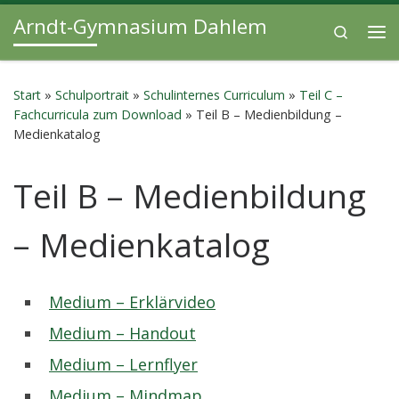
Arndt-Gymnasium Dahlem
Zum Inhalt springen
Search
Me
Start
»
Schulportrait
»
Schulinternes Curriculum
»
Teil C –
Fachcurricula zum Download
»
Teil B – Medienbildung –
Medienkatalog
Teil B – Medienbildung
– Medienkatalog
Medium – Erklärvideo
Medium – Handout
Medium – Lernflyer
Medium – Mindmap