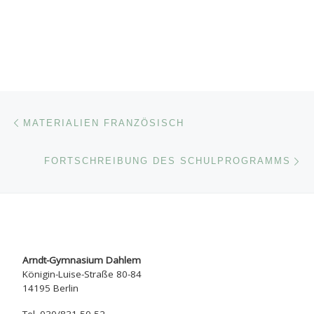
Beitragsnavigation
Vorheriger Beitrag
MATERIALIEN FRANZÖSISCH
Nä
FORTSCHREIBUNG DES SCHULPROGRAMMS
Arndt-Gymnasium Dahlem
Königin-Luise-Straße 80-84
14195 Berlin
Tel. 030/831 50 52