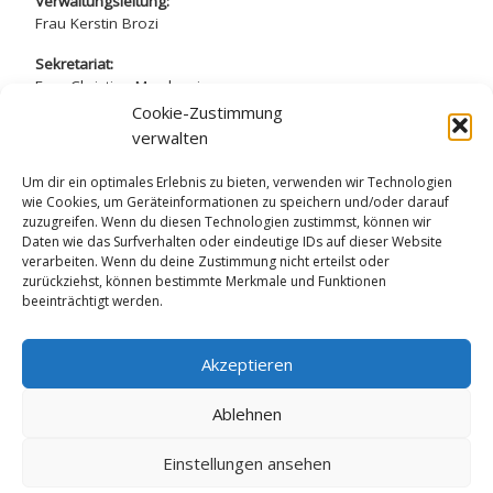
Verwaltungsleitung:
Frau Kerstin Brozi
Sekretariat:
Frau Christina Marchewicz
Frau Nadine Simros
Cookie-Zustimmung
verwalten
sekretariat@arndt-gymnasium.de
Um dir ein optimales Erlebnis zu bieten, verwenden wir Technologien
wie Cookies, um Geräteinformationen zu speichern und/oder darauf
zuzugreifen. Wenn du diesen Technologien zustimmst, können wir
Daten wie das Surfverhalten oder eindeutige IDs auf dieser Website
verarbeiten. Wenn du deine Zustimmung nicht erteilst oder
Datenschutzerklärung
zurückziehst, können bestimmte Merkmale und Funktionen
beeinträchtigt werden.
Impressum
Akzeptieren
Ablehnen
© 2026
Arndt-Gymnasium Dahlem
– Alle Rechte
Einstellungen ansehen
vorbehalten