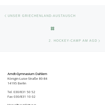
Beitragsnavigation
Vorheriger Beitrag
UNSER GRIECHENLAND-AUSTAUSCH
ZURÜCK ZUR BEITRAGSL
Nä
2. HOCKEY-CAMP AM AGD
Arndt-Gymnasium Dahlem
Königin-Luise-Straße 80-84
14195 Berlin
Tel. 030/831 50 52
Fax 030/831 10 02