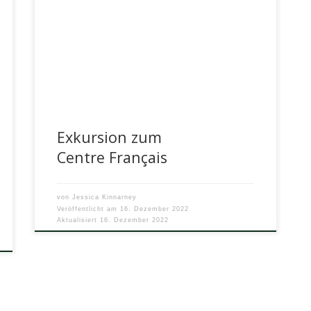
von Luise Dahns, Q3 Im Rahmen des 22.
französischen Schulfilmfestivasl, dem Cinéfête,
hat sich der Französisch Grundkurs am
7.12.2022 auf […]
Exkursion zum
Centre
Français
von
Jessica Kinnarney
Veröffentlicht am
16. Dezember 2022
Aktualisiert
16. Dezember 2022