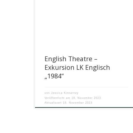
Big Brother is watching you!“, sind die wohl
bekanntesten Worte aus George Owells Roman
1984. In seinem dystopischen Roman beschreibt
[…]
English Theatre –
Exkursion LK Englisch
„1984“
von
Jessica Kinnarney
Veröffentlicht am
18. November 2023
Aktualisiert
18. November 2023