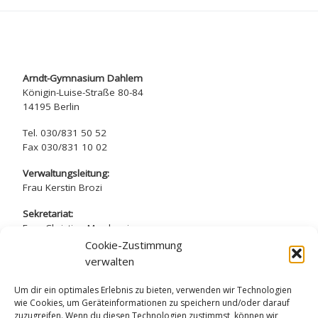
Arndt-Gymnasium Dahlem
Königin-Luise-Straße 80-84
14195 Berlin
Tel. 030/831 50 52
Fax 030/831 10 02
Verwaltungsleitung:
Frau Kerstin Brozi
Sekretariat:
Frau Christina Marchewicz
Frau Nadine Simros
Cookie-Zustimmung
verwalten
sekretariat@arndt-gymnasium.de
Um dir ein optimales Erlebnis zu bieten, verwenden wir Technologien
wie Cookies, um Geräteinformationen zu speichern und/oder darauf
zuzugreifen. Wenn du diesen Technologien zustimmst, können wir