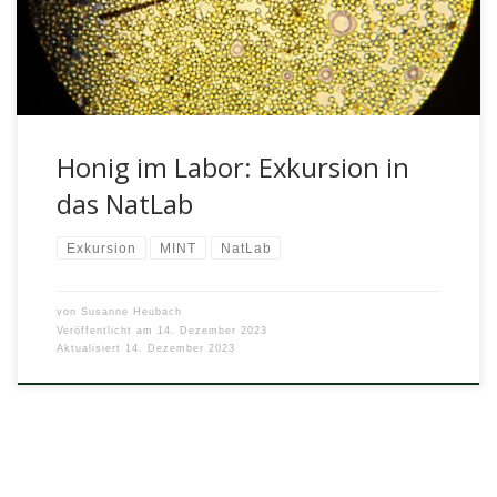
Honig im Labor: Exkursion in
das NatLab
Exkursion
MINT
NatLab
von
Susanne Heubach
Veröffentlicht am
14. Dezember 2023
Aktualisiert
14. Dezember 2023