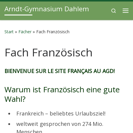
Arndt-Gymnasium Dahlem
Zum Inhalt springen
Search
Me
Start
»
Fächer
»
Fach Französisch
Fach Französisch
BIENVENUE SUR LE SITE FRANÇAIS AU AGD!
Warum ist Französisch eine gute
Wahl?
Frankreich – beliebtes Urlaubsziel!
weltweit gesprochen von 274 Mio.
Menschen