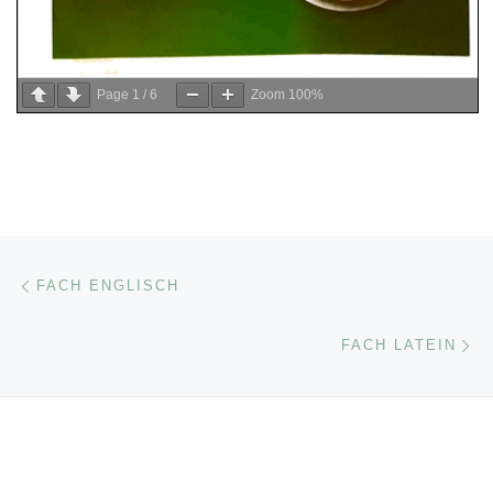
Page
1
/
6
Zoom
100%
Beitragsnavigation
Vorheriger Beitrag
FACH ENGLISCH
Nä
FACH LATEIN