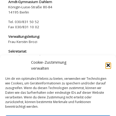
Arndt-Gymnasium Dahlem
Königin-Luise-Straße 80-84
14195 Berlin
Tel. 030/831 50 52
Fax 030/831 10 02
Verwaltungsleitung:
Frau Kerstin Brozi
Sekretariat:
Frau Christina Marchewicz
Frau Nadine Simros
Cookie-Zustimmung
verwalten
sekretariat@arndt-gymnasium.de
Um dir ein optimales Erlebnis zu bieten, verwenden wir Technologien
wie Cookies, um Geräteinformationen zu speichern und/oder darauf
zuzugreifen. Wenn du diesen Technologien zustimmst, können wir
Daten wie das Surfverhalten oder eindeutige IDs auf dieser Website
verarbeiten. Wenn du deine Zustimmung nicht erteilst oder
zurückziehst, können bestimmte Merkmale und Funktionen
Datenschutzerklärung
beeinträchtigt werden.
Impressum