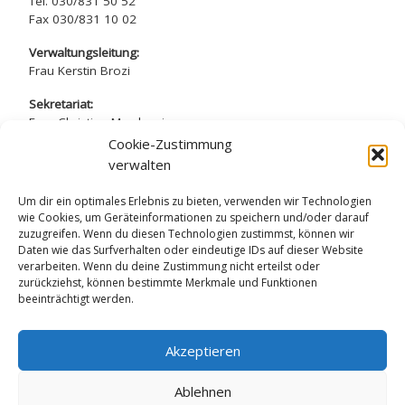
Tel. 030/831 50 52
Fax 030/831 10 02
Verwaltungsleitung:
Frau Kerstin Brozi
Sekretariat:
Frau Christina Marchewicz
Frau Nadine Simros
Cookie-Zustimmung
verwalten
sekretariat@arndt-gymnasium.de
Um dir ein optimales Erlebnis zu bieten, verwenden wir Technologien
wie Cookies, um Geräteinformationen zu speichern und/oder darauf
zuzugreifen. Wenn du diesen Technologien zustimmst, können wir
Daten wie das Surfverhalten oder eindeutige IDs auf dieser Website
verarbeiten. Wenn du deine Zustimmung nicht erteilst oder
Datenschutzerklärung
zurückziehst, können bestimmte Merkmale und Funktionen
beeinträchtigt werden.
Impressum
Akzeptieren
Ablehnen