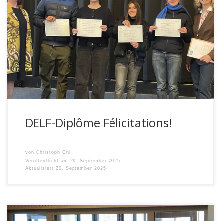
Auch im vergangenen Jahr konnten wieder alle
Teilnehmenden des DELF-Kurses (Niveau B1) an unserer
Schule die Zertifikate ihrer erfolgreich bestandenen […]
DELF-Diplôme Félicitations!
von
Christoph Chi
Veröffentlicht am
20. September 2025
Aktualisiert
20. September 2025