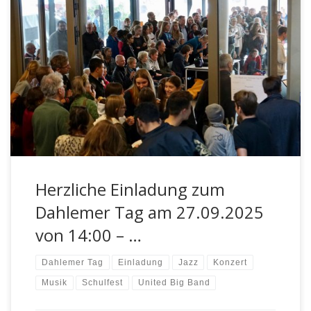
Traditionell am letzten Samstag im September feiern wir
unser Schulfest, den Dahlemer Tag, zu dem wir die
Schulgemeinschaft sowie die […]
Herzliche Einladung zum
Dahlemer Tag am 27.09.2025
von 14:00 – …
Dahlemer Tag
Einladung
Jazz
Konzert
Musik
Schulfest
United Big Band