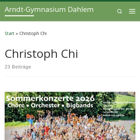
Arndt-Gymnasium Dahlem
Zum Inhalt springen
Search
Me
Start
»
Christoph Chi
Christoph Chi
23 Beiträge
Liebe Eltern, liebe Freundinnen und Freunde der Musik am
Arndt-Gymnasium Dahlem, der Countdown läuft: Unsere
Chöre, Orchester und Bands proben […]