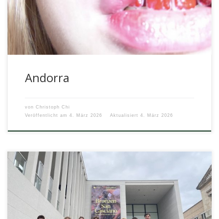
Andorra
von
Christoph Chi
Veröffentlicht am
4. März 2026
Aktualisiert
4. März 2026
Wer von uns hat nicht schon einmal eine Bronzestatue im
Schlamm gefunden, die über 2000 Jahre alt ist?Dies ist