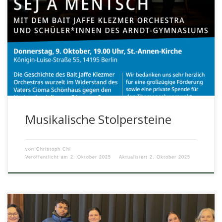
Wir haben uns im Rahmen der Aktion „Musikalische
Stolpersteine“ des Landesmusikrats mit der faszinierenden
Geschichte des jüdischen „Passfälschers“ (Kinofilm) hier […]
Musikalische Stolpersteine
von
Christoph Chi
Veröffentlicht am
2. Oktober 2025
Aktualisiert
2. Oktober 2025