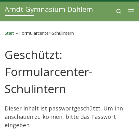
Arndt-Gymnasium Dahlem
Zum Inhalt springen
Search
Me
Start
»
Formularcenter-Schulintern
Geschützt:
Formularcenter-
Schulintern
Dieser Inhalt ist passwortgeschützt. Um ihn
anschauen zu können, bitte das Passwort
eingeben: