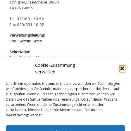
Königin-Luise-Straße 80-84
14195 Berlin
Tel. 030/831 50 52
Fax 030/831 10 02
Verwaltungsleitung:
Frau Kerstin Brozi
Sekretariat:
Frau Christina Marchewicz
Frau Nadine Simros
Cookie-Zustimmung
verwalten
sekretariat@arndt-gymnasium.de
Um dir ein optimales Erlebnis zu bieten, verwenden wir Technologien
wie Cookies, um Geräteinformationen zu speichern und/oder darauf
zuzugreifen. Wenn du diesen Technologien zustimmst, können wir
Daten wie das Surfverhalten oder eindeutige IDs auf dieser Website
verarbeiten. Wenn du deine Zustimmung nicht erteilst oder
Datenschutzerklärung
zurückziehst, können bestimmte Merkmale und Funktionen
beeinträchtigt werden.
Impressum