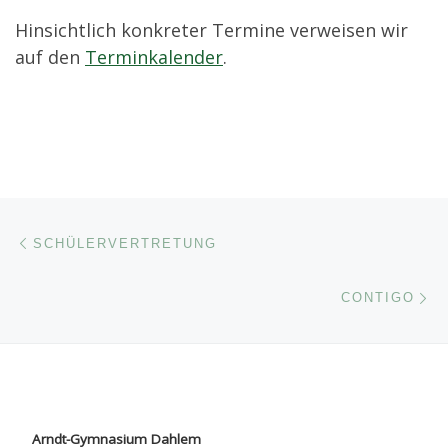
Hinsichtlich konkreter Termine verweisen wir
auf den
Terminkalender
.
Beitragsnavigation
Vorheriger Beitrag
SCHÜLERVERTRETUNG
Nä
CONTIGO
Arndt-Gymnasium Dahlem