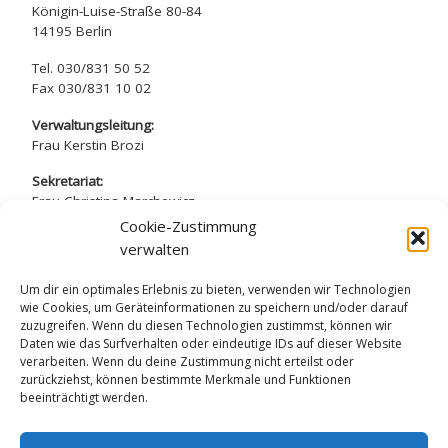
Königin-Luise-Straße 80-84
14195 Berlin
Tel. 030/831 50 52
Fax 030/831 10 02
Verwaltungsleitung:
Frau Kerstin Brozi
Sekretariat:
Frau Christina Marchewicz
Frau Nadine Simros
Cookie-Zustimmung
verwalten
sekretariat@arndt-gymnasium.de
Um dir ein optimales Erlebnis zu bieten, verwenden wir Technologien
wie Cookies, um Geräteinformationen zu speichern und/oder darauf
zuzugreifen. Wenn du diesen Technologien zustimmst, können wir
Daten wie das Surfverhalten oder eindeutige IDs auf dieser Website
verarbeiten. Wenn du deine Zustimmung nicht erteilst oder
Datenschutzerklärung
zurückziehst, können bestimmte Merkmale und Funktionen
beeinträchtigt werden.
Impressum