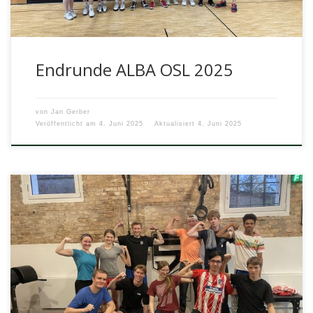
Endrunde ALBA OSL 2025
von
Jan Gerber
Veröffentlicht am
4. Juni 2025
Aktualisiert
4. Juni 2025
Am 5. März 2025 hatte der Grundkurs Fitness von Herrn
Alekian des Arndt-Gymnasiums die Gelegenheit, das
Personal-Training-Studio VIS Performance zu […]