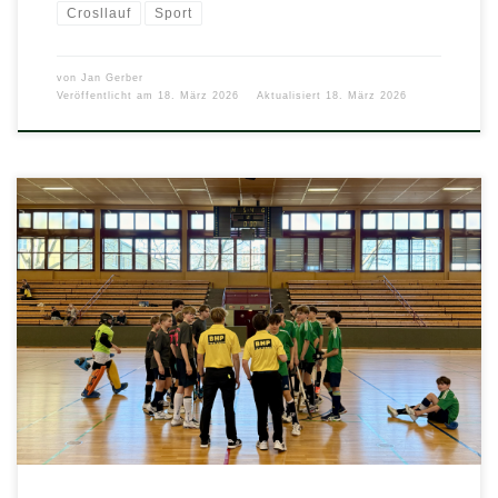
Crosllauf
Sport
von
Jan Gerber
Veröffentlicht am
18. März 2026
Aktualisiert
18. März 2026
Was für ein Tag! Am 03.03. traf sich unsere
Hockeymannschaft um 10:00 Uhr in der Sporthalle
Schöneberg, um beim Finale der Berliner […]