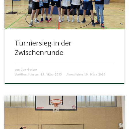
Oberschulliga. […]
Turniersieg in der
Zwischenrunde
von
Jan Gerber
Veröffentlicht am
14. März 2025
Aktualisiert
19. März 2025
In der Vorrunde der Basketballoberschulliga stellte das