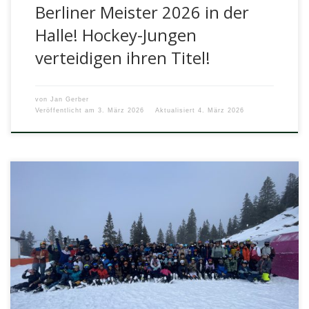
Berliner Meister 2026 in der
Halle! Hockey-Jungen
verteidigen ihren Titel!
von
Jan Gerber
Veröffentlicht am
3. März 2026
Aktualisiert
4. März 2026
Die Skifahrt – Ein unvergessliches Erlebnis der 8. Klassen
Vom 17. Januar bis zum 24. Januar 2025 machten sich die
[…]