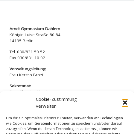
Arndt-Gymnasium Dahlem
Königin-Luise-Straße 80-84
14195 Berlin
Tel. 030/831 50 52
Fax 030/831 10 02
Verwaltungsleitung:
Frau Kerstin Brozi
Sekretariat:
Frau Christina Marchewicz
Frau Nadine Simros
Cookie-Zustimmung
verwalten
sekretariat@arndt-gymnasium.de
Um dir ein optimales Erlebnis zu bieten, verwenden wir Technologien
wie Cookies, um Geräteinformationen zu speichern und/oder darauf
zuzugreifen. Wenn du diesen Technologien zustimmst, können wir