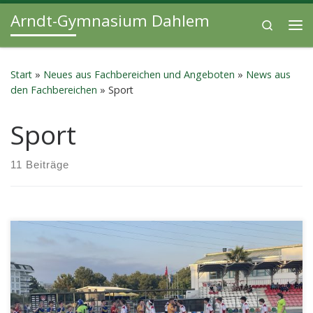
Arndt-Gymnasium Dahlem
Zum Inhalt springen
Search
Me
Start
»
Neues aus Fachbereichen und Angeboten
»
News aus
den Fachbereichen
»
Sport
Sport
11 Beiträge
Für Österreich bei der Europameisterschaft – unsere
unvergessliche Hockey-Reise in die Türkei! Ein Bericht von