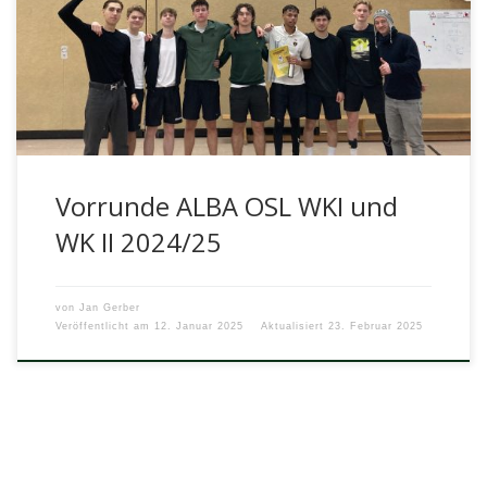
Arndt-Gymnasium zwei Teams. Das Team der Oberstufe
spielte in der Wettkampfklasse 1 und […]
Vorrunde ALBA OSL WKI und
WK II 2024/25
von
Jan Gerber
Veröffentlicht am
12. Januar 2025
Aktualisiert
23. Februar 2025