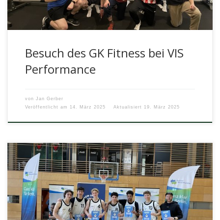
Besuch des GK Fitness bei VIS
Performance
von
Jan Gerber
Veröffentlicht am
14. März 2025
Aktualisiert
19. März 2025
Nach einer starken, aber nicht ganz perfekten Vorrunde
ging das Oberstufenteam des Arndt-Gymnasiums voller
Motivation in die Zwischenrunde der Basketball-