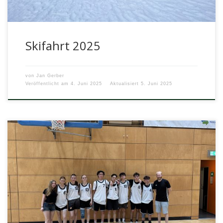
Skifahrt 2025
von
Jan Gerber
Veröffentlicht am
4. Juni 2025
Aktualisiert
5. Juni 2025
Am 4. Juni 2025 nahm das Team des Arndt-Gymnasiums
am Endrundenturnier der ALBA Oberschulliga in der Max-
Schmeling-Halle teil. In der […]