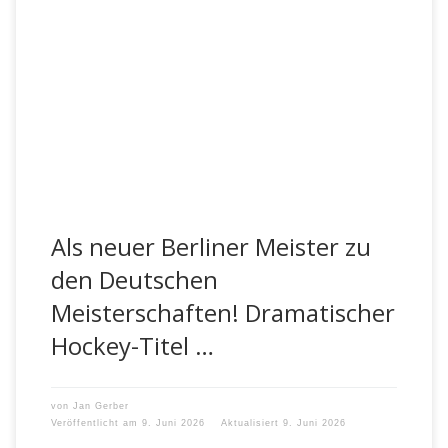
Berliner Meister! Hockey-Jungen des Arndt-Gymnasiums
erfüllen sich ihren Traum! Es gibt Momente im Schulsport,
die weit über einen Pokal oder […]
Als neuer Berliner Meister zu
den Deutschen
Meisterschaften! Dramatischer
Hockey-Titel …
von
Jan Gerber
Veröffentlicht am
9. Juni 2026
Aktualisiert
9. Juni 2026