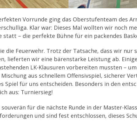
perfekten Vorrunde ging das Oberstufenteam des Ar
schulliga. Klar war: Dieses Mal wollten wir noch m
e statt – die perfekte Bühne für ein packendes Baske
e die Feuerwehr. Trotz der Tatsache, dass wir nur 
lieferten wir eine bärenstarke Leistung ab. Einige
e anstehenden LK-Klausuren vorbereiten mussten – um
r Mischung aus schnellem Offensivspiel, sicherer V
des Spiel für uns entscheiden. Besonders in den en
ch aus: Turniersieg!
souverän für die nächste Runde in der Master-Klasse 
orderungen und sind fest entschlossen, dieses Sch