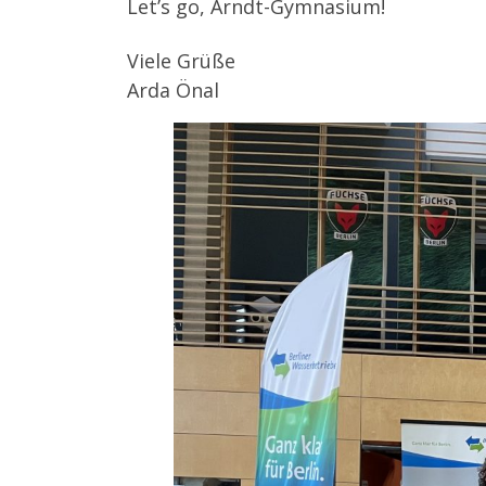
Let’s go, Arndt-Gymnasium!
Viele Grüße
Arda Önal