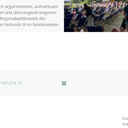
ich argumentieren, aufmerksam
en und überzeugend reagieren:
Regionalwettbewerb des
ner Verbunds III im bundesweiten
amm „Jugend debattiert“, der
.02.2026 am […]
ZURÜCK ZUR BEITRAGSL
BERLINER MEISTER 2025! UNSERE HOCKEY JUNGS HOLEN SICH DEN TITEL IN DER HALLE!
Da
Im