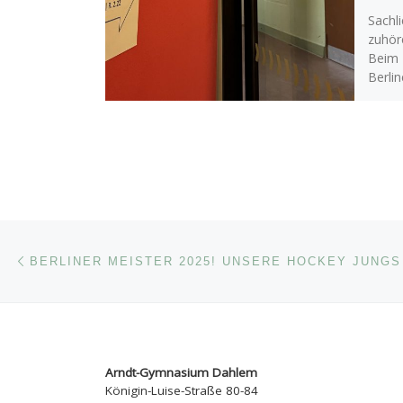
Sachl
zuhör
Beim 
Berli
Progr
am 19
Beitragsnavigation
Vorheriger Beitrag
Arndt-Gymnasium Dahlem
Königin-Luise-Straße 80-84