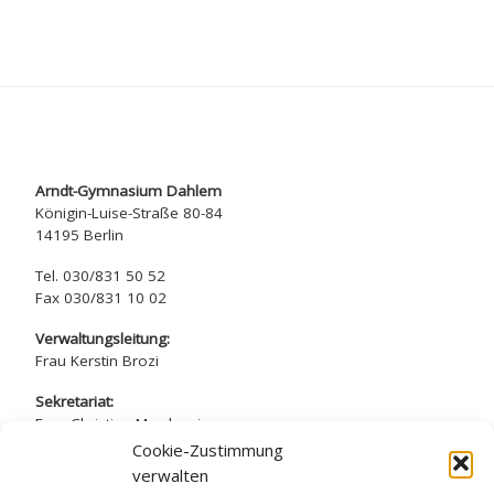
Arndt-Gymnasium Dahlem
Königin-Luise-Straße 80-84
14195 Berlin
Tel. 030/831 50 52
Fax 030/831 10 02
Verwaltungsleitung:
Frau Kerstin Brozi
Sekretariat:
Frau Christina Marchewicz
Frau Nadine Simros
Cookie-Zustimmung
verwalten
sekretariat@arndt-gymnasium.de