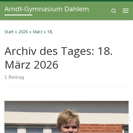
Arndt-Gymnasium Dahlem
Zum Inhalt springen
Search
Me
Start
»
2026
»
März
»
18.
Archiv des Tages:
18.
März 2026
1 Beitrag
Sonne, frische Luft und perfekte Laufbedingungen: