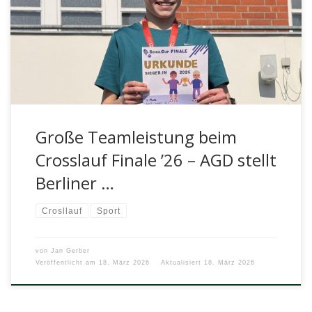
Beim Finale des Berliner Schul-Crosslaufs im Stadion
Rehbergezeigte das Arndt-Gymnasium eine starke
Teamleistung und sorgte […]
Große Teamleistung beim
Crosslauf Finale ’26 – AGD stellt
Berliner …
Crosllauf
Sport
von
Jan Gerber
Veröffentlicht am
18. März 2026
Aktualisiert
18. März 2026