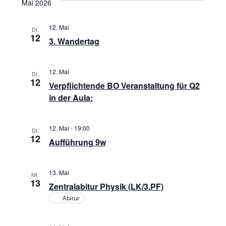
t
Mai 2026
a
n
u
12. Mai
m
s
DI.
n
12
3. Wandertag
w
t
s
ä
a
h
12. Mai
DI.
t
12
l
l
Verpflichtende BO Veranstaltung für Q2
e
in der Aula:
a
t
n
u
.
l
12. Mai - 19:00
DI.
12
n
Aufführung 9w
t
g
u
13. Mai
A
MI.
13
Zentralabitur Physik (LK/3.PF)
n
n
Abitur
s
g