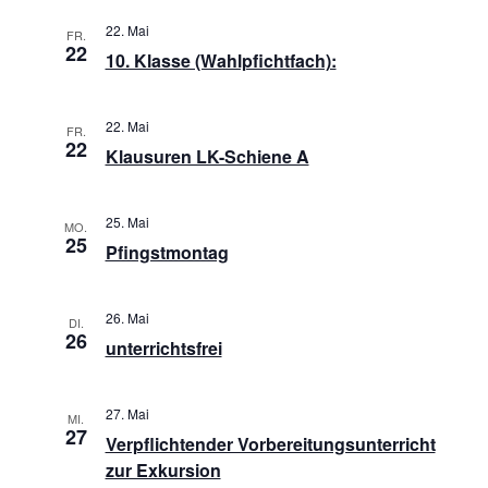
n
22. Mai
FR.
22
10. Klasse (Wahlpfichtfach):
22. Mai
FR.
22
Klausuren LK-Schiene A
25. Mai
MO.
25
Pfingstmontag
26. Mai
DI.
26
unterrichtsfrei
27. Mai
MI.
27
Verpflichtender Vorbereitungsunterricht
zur Exkursion