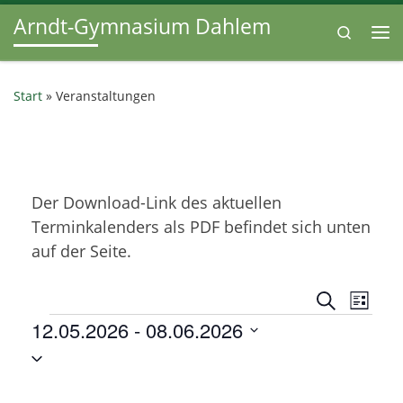
Arndt-Gymnasium Dahlem
Zum Inhalt springen
Search
Me
Start
»
Veranstaltungen
Der Download-Link des aktuellen
Terminkalenders als PDF befindet sich unten
auf der Seite.
V
V
S
L
u
Veranstaltungen
12.05.2026
 - 
08.06.2026
e
i
e
c
s
D
h
r
t
r
e
a
e
a