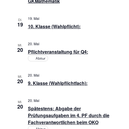
a
d
GKMathematik
t
A
i
19. Mai
DI.
19
n
10. Klasse (Wahlpflicht):
o
s
n
20. Mai
MI.
20
Pflichtveranstaltung für Q4:
i
Abitur
c
20. Mai
MI.
h
20
9. Klasse (Wahlpflichtfach):
t
20. Mai
MI.
e
20
Spätestens: Abgabe der
Prüfungsaufgaben im 4. PF durch die
n
Fachverantwortlichen beim OKO
Abitur