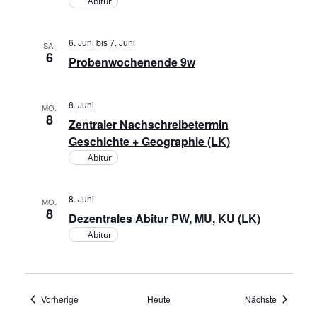
Abitur
6. Juni
bis
7. Juni
SA.
6
Probenwochenende 9w
8. Juni
MO.
8
Zentraler Nachschreibetermin
Geschichte + Geographie (LK)
Abitur
8. Juni
MO.
8
Dezentrales Abitur PW, MU, KU (LK)
Abitur
Veranstaltungen
Veranstal
Vorherige
Heute
Nächste