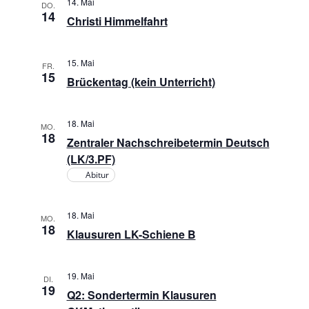
14. Mai
i
DO.
14
e
Christi Himmelfahrt
c
n
h
15. Mai
FR.
15
t
Brückentag (kein Unterricht)
S
e
u
18. Mai
MO.
n
18
Zentraler Nachschreibetermin Deutsch
c
-
(LK/3.PF)
Abitur
h
N
a
e
18. Mai
MO.
18
v
Klausuren LK-Schiene B
u
i
n
19. Mai
g
DI.
19
Q2: Sondertermin Klausuren