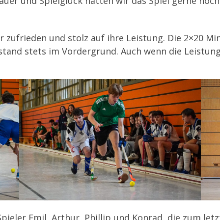
uer und Spielglück hätten wir das Spiel gerne noch 
er zufrieden und stolz auf ihre Leistung. Die 2×20 M
stand stets im Vordergrund. Auch wenn die Leistun
.
ieler Emil, Arthur, Phillip und Konrad, die zum letz