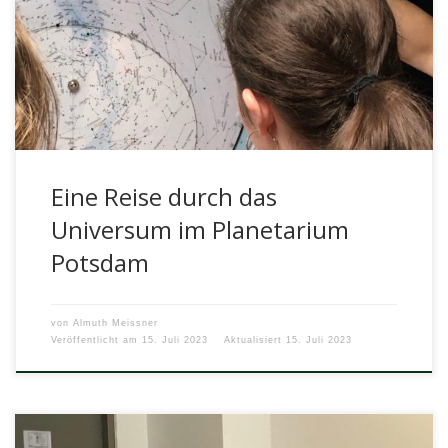
Manchmal ist der Himmel zum Greifen nah und mit ihm
Planeten, Sterne, Galaxien … und die ISS. So auch am […]
Eine Reise durch das
Universum im Planetarium
Potsdam
von
Almuth Meissner
Veröffentlicht am
15. Juli 2023
Aktualisiert
15. Juli 2023