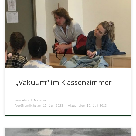
Zum Auftakt einer kleinen Projektwoche hatte die Klasse 9g
am 28.06.2023 ein Erlebnis der besonderen Art. Zu Gast
war die […]
„Vakuum“ im Klassenzimmer
von
Almuth Meissner
Veröffentlicht am
15. Juli 2023
Aktualisiert
15. Juli 2023