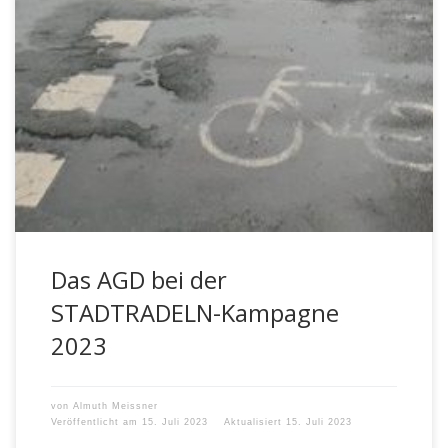
Auch in diesem Jahr war unser Lehrerkollegium wieder mit
einer Mannschaft am Start bei der STADTRADELN-
Kampagne des Netzwerks Klima-Bündnis. Der […]
Das AGD bei der
STADTRADELN-Kampagne
2023
von
Almuth Meissner
Veröffentlicht am
15. Juli 2023
Aktualisiert
15. Juli 2023