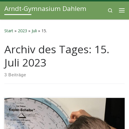
Arndt-Gymnasium Dahlem
Zum Inhalt springen
Search
Me
Start
»
2023
»
Juli
»
15.
Archiv des Tages:
15.
Juli 2023
3 Beiträge