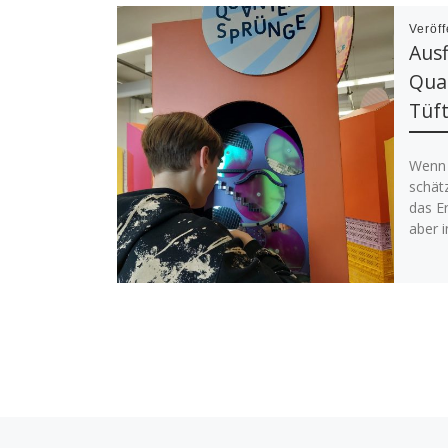
Veröff
Ausf
Qua
Tüf
Wenn 
schätz
das Er
aber i
Vorheriger Beitrag