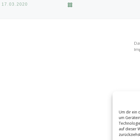
ZURÜCK ZUR BEITRAGSL
7.03.2020
Da
Im
Um dir ein 
um Gerätein
Technologie
auf dieser 
zurückziehs