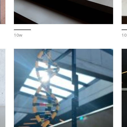
10w
10