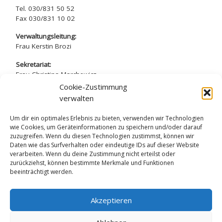
Tel. 030/831 50 52
Fax 030/831 10 02
Verwaltungsleitung:
Frau Kerstin Brozi
Sekretariat:
Frau Christina Marchewicz
Frau Nadine Simros
Cookie-Zustimmung
verwalten
sekretariat@arndt-gymnasium.de
Um dir ein optimales Erlebnis zu bieten, verwenden wir Technologien
wie Cookies, um Geräteinformationen zu speichern und/oder darauf
zuzugreifen. Wenn du diesen Technologien zustimmst, können wir
Daten wie das Surfverhalten oder eindeutige IDs auf dieser Website
verarbeiten. Wenn du deine Zustimmung nicht erteilst oder
Datenschutzerklärung
zurückziehst, können bestimmte Merkmale und Funktionen
beeinträchtigt werden.
Impressum
Akzeptieren