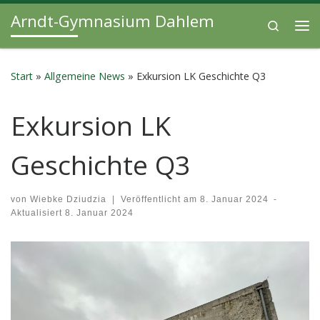
Arndt-Gymnasium Dahlem
Zum Inhalt springen
Search
Me
Start
»
Allgemeine News
»
Exkursion LK Geschichte Q3
Exkursion LK
Geschichte Q3
von
Wiebke Dziudzia
|
Veröffentlicht am
8. Januar 2024
-
Aktualisiert
8. Januar 2024