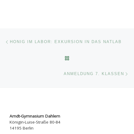
Beitragsnavigation
Vorheriger Beitrag
HONIG IM LABOR: EXKURSION IN DAS NATLAB
ZURÜCK ZUR BEITRAGSL
Nä
ANMELDUNG 7. KLASSEN
Arndt-Gymnasium Dahlem
Königin-Luise-Straße 80-84
14195 Berlin