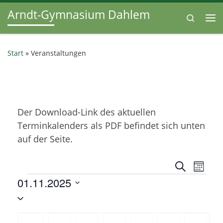
Arndt-Gymnasium Dahlem
Zum Inhalt springen
Search
Me
Start
»
Veranstaltungen
Der Download-Link des aktuellen
Terminkalenders als PDF befindet sich unten
auf der Seite.
V
V
S
M
u
Veranstaltungen
01.11.2025
e
o
e
c
n
D
h
r
a
r
e
a
t
K
a