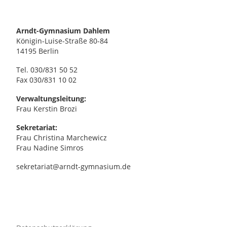
,
N
Arndt-Gymnasium Dahlem
Königin-Luise-Straße 80-84
a
14195 Berlin
Tel. 030/831 50 52
v
Fax 030/831 10 02
i
Verwaltungsleitung:
Frau Kerstin Brozi
g
Sekretariat:
Frau Christina Marchewicz
a
Frau Nadine Simros
t
sekretariat@arndt-gymnasium.de
i
o