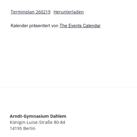
a
d
t
Terminplan 260219
Herunterladen
A
i
Kalender präsentiert von
The Events Calendar
n
o
s
n
i
c
h
t
e
Arndt-Gymnasium Dahlem
Königin-Luise-Straße 80-84
n
14195 Berlin