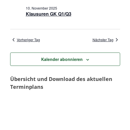
t
a
n
10. November 2025
u
Klausuren GK Q1/Q3
m
s
n
w
t
s
ä
a
h
Vorheriger Tag
Nächster Tag
t
l
l
e
a
t
Kalender abonnieren
n
u
.
l
Übersicht und Download des aktuellen
n
t
Terminplans
g
u
A
n
n
s
g