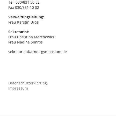
,
Tel. 030/831 50 52
Fax 030/831 10 02
N
Verwaltungsleitung:
Frau Kerstin Brozi
a
Sekretariat:
Frau Christina Marchewicz
v
Frau Nadine Simros
i
sekretariat@arndt-gymnasium.de
g
a
Datenschutzerklärung
t
Impressum
i
o