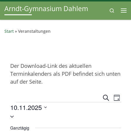
Arndt-Gymnasium Dahlem
Zum Inhalt springen
Search
Me
Start
»
Veranstaltungen
Der Download-Link des aktuellen
Terminkalenders als PDF befindet sich unten
auf der Seite.
V
V
S
T
u
Veranstaltungen
10.11.2025
e
a
e
c
g
D
h
r
r
e
a
a
Ganztägig