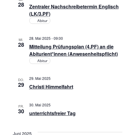
,
28
Zentraler Nachschreibetermin Englisch
(LK/3.PF)
N
Abitur
a
28. Mai 2025 - 09:00
MI.
v
28
Mitteilung Prüfungsplan (4.PF) an die
Abiturient*innen (Anwesenheitspflicht)
i
Abitur
g
29. Mai 2025
DO.
29
a
Christi Himmelfahrt
t
30. Mai 2025
FR.
30
unterrichtsfreier Tag
i
o
Juni 2025