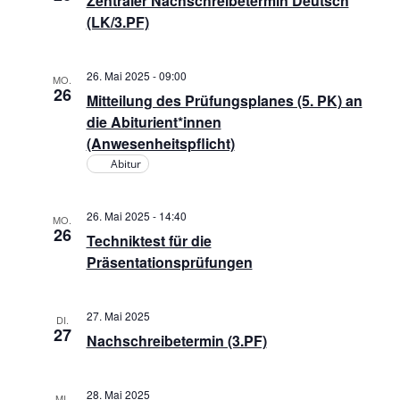
a
d
Zentraler Nachschreibetermin Deutsch
(LK/3.PF)
t
A
i
26. Mai 2025 - 09:00
n
MO.
o
26
Mitteilung des Prüfungsplanes (5. PK) an
s
die Abiturient*innen
n
(Anwesenheitspflicht)
i
Abitur
c
26. Mai 2025 - 14:40
MO.
26
Techniktest für die
h
Präsentationsprüfungen
t
27. Mai 2025
DI.
e
27
Nachschreibetermin (3.PF)
n
28. Mai 2025
MI.