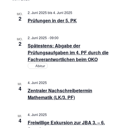
n
2. Juni 2025
bis
4. Juni 2025
MO.
2
Prüfungen in der 5. PK
2. Juni 2025 - 09:00
MO.
2
Spätestens: Abgabe der
Prüfungsaufgaben im 4. PF durch die
Fachverantwortlichen beim OKO
Abitur
4. Juni 2025
MI.
4
Zentraler Nachschreibetermin
Mathematik (LK/3. PF)
4. Juni 2025
MI.
4
Freiwillige Exkursion zur JBA 3. – 6.