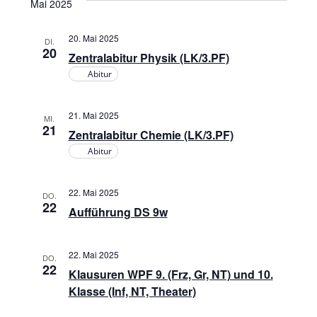
t
Mai 2025
a
n
u
20. Mai 2025
m
s
DI.
n
20
Zentralabitur Physik (LK/3.PF)
w
t
Abitur
s
ä
a
h
t
21. Mai 2025
l
l
MI.
21
Zentralabitur Chemie (LK/3.PF)
e
a
t
Abitur
n
u
.
l
22. Mai 2025
n
DO.
22
t
Aufführung DS 9w
g
u
A
22. Mai 2025
DO.
22
n
n
Klausuren WPF 9. (Frz, Gr, NT) und 10.
Klasse (Inf, NT, Theater)
s
g