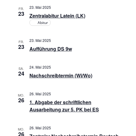
i
23. Mai 2025
e
FR.
23
c
Zentralabitur Latein (LK)
n
Abitur
h
t
S
23. Mai 2025
FR.
23
e
Aufführung DS 9w
u
n
c
24. Mai 2025
-
SA.
24
Nachschreibtermin (Wi/Wo)
h
N
a
e
26. Mai 2025
MO.
26
v
1. Abgabe der schriftlichen
u
Ausarbeitung zur 5. PK bei ES
i
n
g
26. Mai 2025
MO.
26