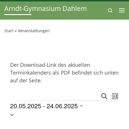
Arndt-Gymnasium Dahlem
Zum Inhalt springen
Search
Me
Start
»
Veranstaltungen
Der Download-Link des aktuellen
Terminkalenders als PDF befindet sich unten
auf der Seite.
V
V
S
L
u
Veranstaltungen
20.05.2025
 - 
24.06.2025
e
i
e
c
s
D
h
r
t
r
e
a
e
a