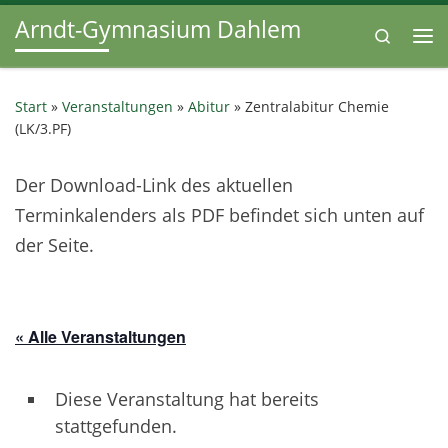
Arndt-Gymnasium Dahlem
Zum Inhalt springen
Search
Me
Start
»
Veranstaltungen
»
Abitur
»
Zentralabitur Chemie
(LK/3.PF)
Der Download-Link des aktuellen
Terminkalenders als PDF befindet sich unten auf
der Seite.
« Alle Veranstaltungen
Diese Veranstaltung hat bereits
stattgefunden.