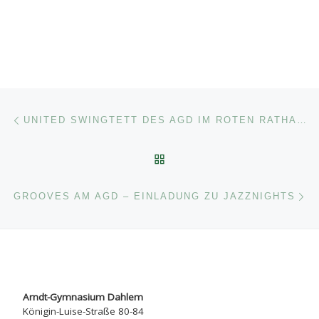
Beitragsnavigation
Vorheriger Beitrag
UNITED SWINGTETT DES AGD IM ROTEN RATHAUS
ZURÜCK ZUR BEITRAGSL
Nä
GROOVES AM AGD – EINLADUNG ZU JAZZNIGHTS
Arndt-Gymnasium Dahlem
Königin-Luise-Straße 80-84