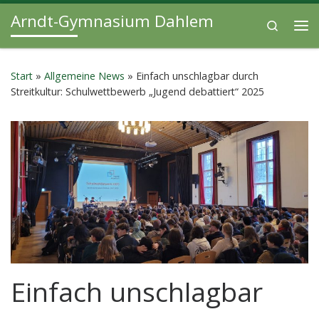
Arndt-Gymnasium Dahlem
Zum Inhalt springen
Search
Me
Start
»
Allgemeine News
»
Einfach unschlagbar durch
Streitkultur: Schulwettbewerb „Jugend debattiert“ 2025
Einfach unschlagbar