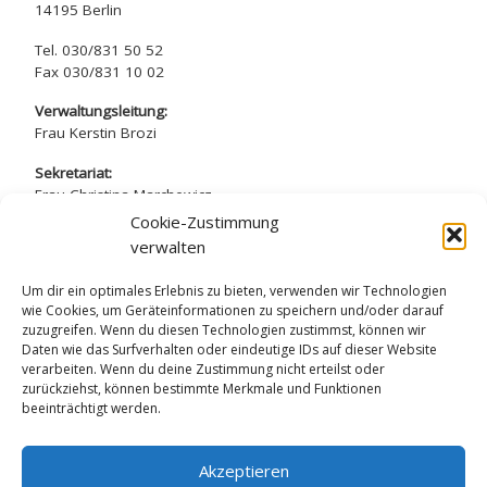
14195 Berlin
Tel. 030/831 50 52
Fax 030/831 10 02
Verwaltungsleitung:
Frau Kerstin Brozi
Sekretariat:
Frau Christina Marchewicz
Frau Nadine Simros
Cookie-Zustimmung
verwalten
sekretariat@arndt-gymnasium.de
Um dir ein optimales Erlebnis zu bieten, verwenden wir Technologien
wie Cookies, um Geräteinformationen zu speichern und/oder darauf
zuzugreifen. Wenn du diesen Technologien zustimmst, können wir
Daten wie das Surfverhalten oder eindeutige IDs auf dieser Website
verarbeiten. Wenn du deine Zustimmung nicht erteilst oder
Datenschutzerklärung
zurückziehst, können bestimmte Merkmale und Funktionen
beeinträchtigt werden.
Impressum
Akzeptieren