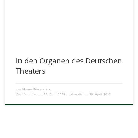
Montag, 17.05., der erste Schultag nach den Osterferien
und der DS Kurs von Frau Bommarius in Q2 hat volles
Programm: […]
In den Organen des Deutschen
Theaters
von
Maren Bommarius
Veröffentlicht am
26. April 2023
Aktualisiert
26. April 2023