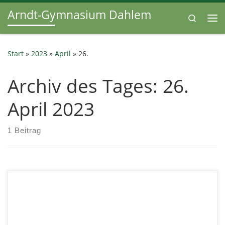
Arndt-Gymnasium Dahlem
Zum Inhalt springen
Search
Me
Start
»
2023
»
April
»
26.
Archiv des Tages:
26.
April 2023
1 Beitrag