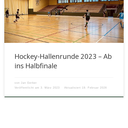
Wie auch in den vergangenen Jahren haben wir in diesem
Jahr wieder einige Teams für die Hockey-Hallenrunde der
Berliner Oberschulen […]
Hockey-Hallenrunde 2023 – Ab
ins Halbfinale
von
Jan Gerber
Veröffentlicht am
3. März 2023
Aktualisiert
19. Februar 2026