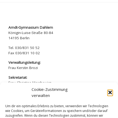
Arndt-Gymnasium Dahlem
Königin-Luise-Straße 80-84
14195 Berlin
Tel. 030/831 50 52
Fax 030/831 10 02
Verwaltungsleitung:
Frau Kerstin Brozi
Sekretariat:
Frau Christina Marchewicz
Frau Nadine Simros
Cookie-Zustimmung
verwalten
sekretariat@arndt-gymnasium.de
Um dir ein optimales Erlebnis zu bieten, verwenden wir Technologien
wie Cookies, um Geräteinformationen zu speichern und/oder darauf
zuzugreifen. Wenn du diesen Technologien zustimmst, können wir