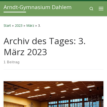
Arndt-Gymnasium Dahlem
Zum Inhalt springen
Search
Me
Start
»
2023
»
März
»
3.
Archiv des Tages:
3.
März 2023
1 Beitrag