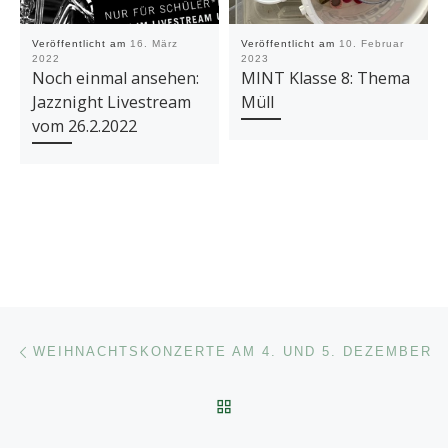
Veröffentlicht am
16. März
Veröffentlicht am
10. Februar
2022
2023
Noch einmal ansehen:
MINT Klasse 8: Thema
Jazznight Livestream
Müll
vom 26.2.2022
Beitragsnavigation
Vorheriger Beitrag
WEIHNACHTSKONZERTE AM 4. UND 5. DEZEMBER
ZURÜCK ZUR BEITRAGSL
Nä