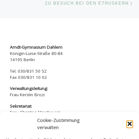
ZU BESUCH BEI DEN ETRUSKERN
Arndt-Gymnasium Dahlem
Königin-Luise-Straße 80-84
14195 Berlin
Tel. 030/831 50 52
Fax 030/831 10 02
Verwaltungsleitung:
Frau Kerstin Brozi
Sekretariat:
Frau Christina Marchewicz
Frau Nadine Simros
Cookie-Zustimmung
verwalten
sekretariat@arndt-gymnasium.de