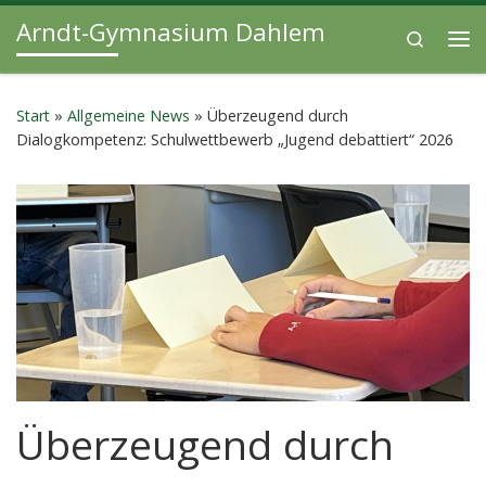
Arndt-Gymnasium Dahlem
Zum Inhalt springen
Search
Me
Start
»
Allgemeine News
»
Überzeugend durch
Dialogkompetenz: Schulwettbewerb „Jugend debattiert“ 2026
Überzeugend durch