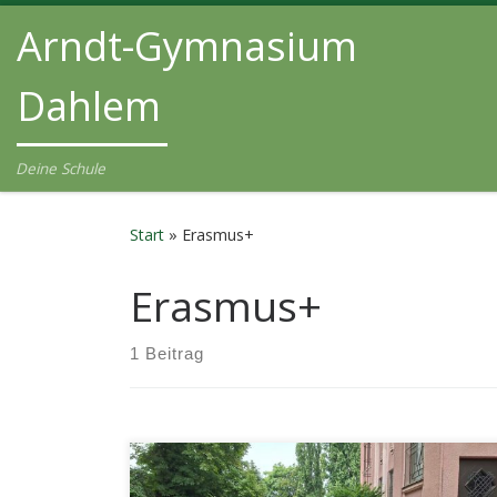
Arndt-Gymnasium
Zum Inhalt springen
Dahlem
Deine Schule
Start
»
Erasmus+
Erasmus+
1 Beitrag