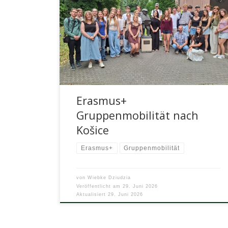
Am 19.06. begann für uns die Reise nach Košice
bereits in den frühen Morgenstunden. Schon um
06:30 Uhr trafen wir […]
Erasmus+
Gruppenmobilität nach
Košice
Erasmus+
Gruppenmobilität
von
Wiebke Dziudzia
Veröffentlicht am
29. Juni 2026
Aktualisiert
29. Juni 2026