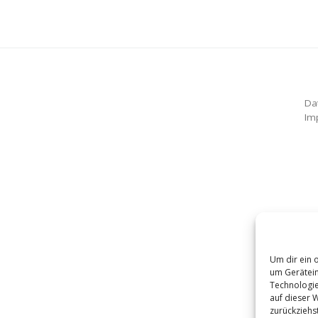
Da
Im
Um dir ein 
um Gerätein
Technologie
auf dieser 
zurückziehs