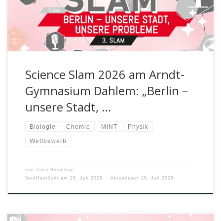
begegnen? Mit dieser […]
Science Slam 2026 am Arndt-
Gymnasium Dahlem: „Berlin –
unsere Stadt, …
Biologie
Chemie
MINT
Physik
Wettbewerb
von
Timo Bleimling
Veröffentlicht am
25. Juli 2026
Aktualisiert
25. Juli 2026