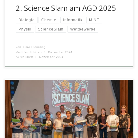
2. Science Slam am AGD 2025
Biologie
Chemie
Informatik
MINT
Physik
ScienceSlam
Wettbewerbe
von
Timo Bleimling
Veröffentlicht am
8. Dezember 2024
Aktualisiert
8. Dezember 2024
Kurz vor Schuljahresende war es endlich so weit: Am frühen
Abend des 15.07.2024 fand in der Aula der erste Science
Slam […]