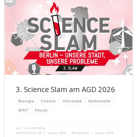
Zum dritten Mal findet in diesem Schuljahr ein Science Slam
an unserer Schule statt. Du kannst alleine oder als Teil […]
3. Science Slam am AGD 2026
Biologie
Chemie
Informatik
Mathematik
MINT
Physik
von
Timo Bleimling
Veröffentlicht am
7. Januar 2026
Aktualisiert
7. Januar 2026