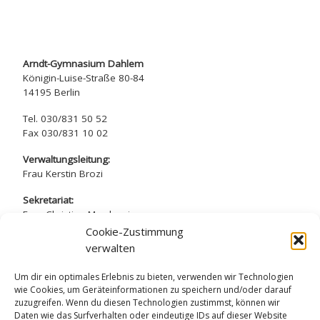
Arndt-Gymnasium Dahlem
Königin-Luise-Straße 80-84
14195 Berlin
Tel. 030/831 50 52
Fax 030/831 10 02
Verwaltungsleitung:
Frau Kerstin Brozi
Sekretariat:
Frau Christina Marchewicz
Frau Nadine Simros
Cookie-Zustimmung
verwalten
sekretariat@arndt-gymnasium.de
Um dir ein optimales Erlebnis zu bieten, verwenden wir Technologien
wie Cookies, um Geräteinformationen zu speichern und/oder darauf
zuzugreifen. Wenn du diesen Technologien zustimmst, können wir
Daten wie das Surfverhalten oder eindeutige IDs auf dieser Website