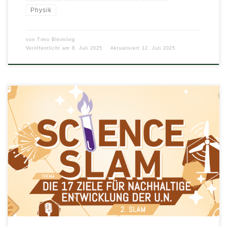
Physik
von
Timo Bleimling
Veröffentlicht am
8. Juli 2025
Aktualisiert
12. Juli 2025
Zum zweiten Mal findet in diesem Schuljahr ein Science
Slam an unserer Schule statt. Du kannst alleine oder als Teil
[…]