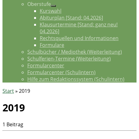
Oberstufe
Kurswahl
Abiturplan [Stand: 04.2026]
Klausurtermine [Stand: ganz neu!
04.2026]
Rechtsquellen und Informationen
Formulare
Schulbücher / Mediothek (Weiterleitung)
Schulferien-Termine (Weiterleitung)
Formularcenter
Formularcenter (Schulintern)
Hilfe zum Redaktionssystem (Schulintern)
Start
»
2019
2019
1 Beitrag