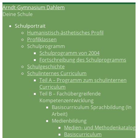
Zum
Arndt-Gymnasium Dahlem
Inhalt
Deine Schule
springen
Schulportrait
Humanistisch-ästhetisches Profil
Profilklassen
Schulprogramm
Schulprogramm von 2004
Fortschreibung des Schulprogramms
Schulgeschichte
Schulinternes Curriculum
Teil A – Programm zum schulinternen
Curriculum
Teil B – Fachübergreifende
Kompetenzentwicklung
Basiscurriculum Sprachbildung (In
Arbeit)
Medienbildung
Medien- und Methodenkatalog
Basiscurriculum