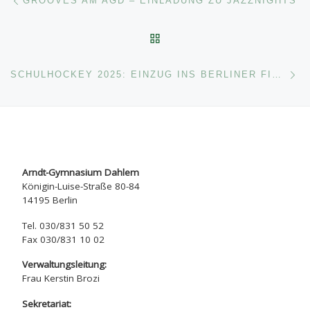
GROOVES AM AGD – EINLADUNG ZU JAZZNIGHTS
ZURÜCK ZUR BEITRAGSL
Nä
SCHULHOCKEY 2025: EINZUG INS BERLINER FINALE, TEAMSPIRIT UND WERTVOLLE ERFAHRUNGEN
Arndt-Gymnasium Dahlem
Königin-Luise-Straße 80-84
14195 Berlin
Tel. 030/831 50 52
Fax 030/831 10 02
Verwaltungsleitung:
Frau Kerstin Brozi
Sekretariat: