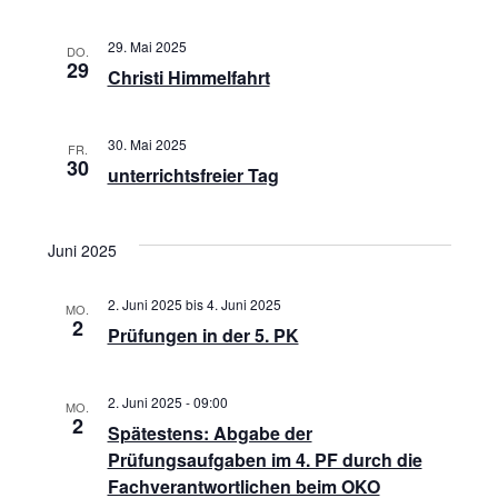
,
29. Mai 2025
DO.
N
29
Christi Himmelfahrt
a
30. Mai 2025
FR.
v
30
unterrichtsfreier Tag
i
Juni 2025
g
2. Juni 2025
bis
4. Juni 2025
MO.
a
2
Prüfungen in der 5. PK
t
2. Juni 2025 - 09:00
MO.
i
2
Spätestens: Abgabe der
Prüfungsaufgaben im 4. PF durch die
o
Fachverantwortlichen beim OKO