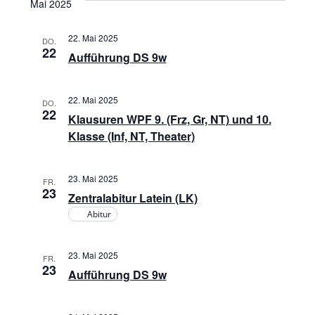
t
Mai 2025
a
n
u
22. Mai 2025
m
s
DO.
n
22
Aufführung DS 9w
w
t
s
ä
a
h
22. Mai 2025
DO.
t
22
l
l
Klausuren WPF 9. (Frz, Gr, NT) und 10.
e
Klasse (Inf, NT, Theater)
a
t
n
u
.
l
23. Mai 2025
FR.
23
n
Zentralabitur Latein (LK)
t
Abitur
g
u
A
23. Mai 2025
FR.
23
n
n
Aufführung DS 9w
s
g