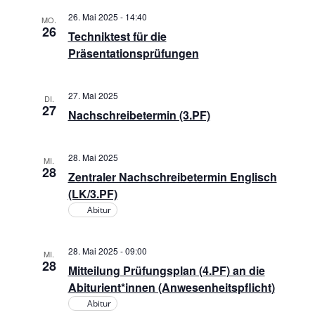
a
d
26. Mai 2025 - 14:40
t
MO.
A
26
Techniktest für die
i
Präsentationsprüfungen
n
o
s
n
27. Mai 2025
DI.
27
Nachschreibetermin (3.PF)
i
c
28. Mai 2025
MI.
28
Zentraler Nachschreibetermin Englisch
h
(LK/3.PF)
Abitur
t
28. Mai 2025 - 09:00
e
MI.
28
Mitteilung Prüfungsplan (4.PF) an die
Abiturient*innen (Anwesenheitspflicht)
n
Abitur