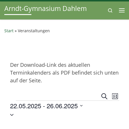
Arndt-Gymnasium Dahlem
Zum Inhalt springen
Search
Me
Start
»
Veranstaltungen
Der Download-Link des aktuellen
Terminkalenders als PDF befindet sich unten
auf der Seite.
V
V
S
L
u
Veranstaltungen
22.05.2025
 - 
26.06.2025
e
i
e
c
s
D
h
r
t
r
e
a
e
a