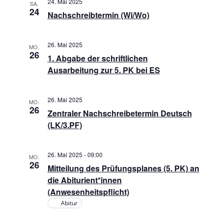
24. Mai 2025
i
SA.
24
e
Nachschreibtermin (Wi/Wo)
c
n
h
26. Mai 2025
MO.
26
t
1. Abgabe der schriftlichen
S
Ausarbeitung zur 5. PK bei ES
e
u
n
26. Mai 2025
MO.
c
26
-
Zentraler Nachschreibetermin Deutsch
(LK/3.PF)
h
N
a
e
26. Mai 2025 - 09:00
MO.
v
26
Mitteilung des Prüfungsplanes (5. PK) an
u
die Abiturient*innen
i
(Anwesenheitspflicht)
n
g
Abitur