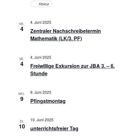
Abitur
n
4. Juni 2025
MI.
4
Zentraler Nachschreibetermin
Mathematik (LK/3. PF)
4. Juni 2025
MI.
4
Freiwillige Exkursion zur JBA 3. – 6.
Stunde
9. Juni 2025
MO.
9
Pfingstmontag
10. Juni 2025
DI.
10
unterrichtsfreier Tag