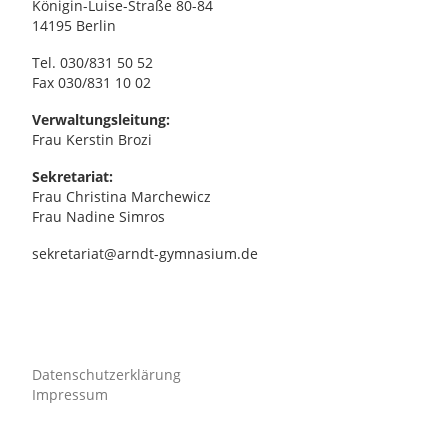
,
Königin-Luise-Straße 80-84
14195 Berlin
N
Tel. 030/831 50 52
Fax 030/831 10 02
a
Verwaltungsleitung:
Frau Kerstin Brozi
v
Sekretariat:
i
Frau Christina Marchewicz
Frau Nadine Simros
g
sekretariat@arndt-gymnasium.de
a
t
i
Datenschutzerklärung
Impressum
o