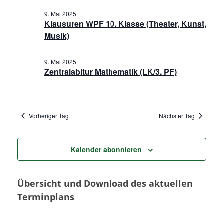
t
a
n
9. Mai 2025
u
Klausuren WPF 10. Klasse (Theater, Kunst,
m
s
n
Musik)
w
t
s
ä
9. Mai 2025
a
h
Zentralabitur Mathematik (LK/3. PF)
t
l
l
e
a
t
n
Vorheriger Tag
Nächster Tag
u
.
l
n
t
Kalender abonnieren
g
u
A
Übersicht und Download des aktuellen
n
n
Terminplans
s
g