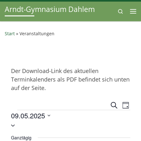
Arndt-Gymnasium Dahlem
Zum Inhalt springen
Search
Me
Start
»
Veranstaltungen
Der Download-Link des aktuellen
Terminkalenders als PDF befindet sich unten
auf der Seite.
V
V
S
T
u
Veranstaltungen
09.05.2025
e
a
e
c
g
D
h
r
r
e
a
a
Ganztägig