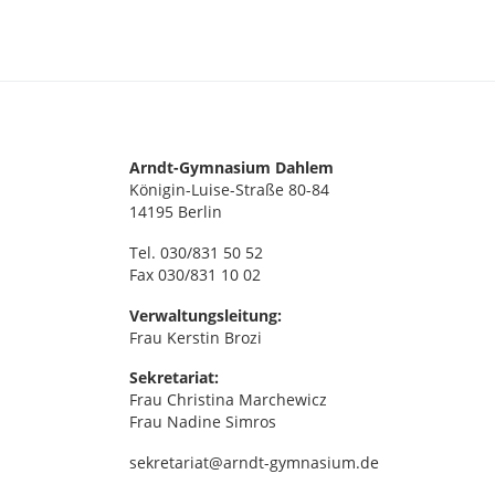
e
S
c
n
h
,
l
ü
N
s
Arndt-Gymnasium Dahlem
Königin-Luise-Straße 80-84
s
a
14195 Berlin
e
v
Tel. 030/831 50 52
l
Fax 030/831 10 02
w
i
o
Verwaltungsleitung:
Frau Kerstin Brozi
r
g
t
Sekretariat:
Frau Christina Marchewicz
a
.
Frau Nadine Simros
t
sekretariat@arndt-gymnasium.de