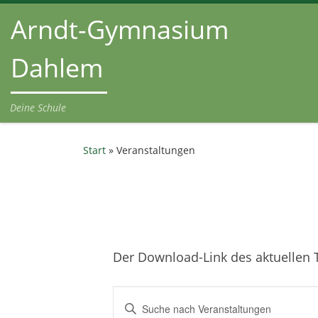
Arndt-Gymnasium
Zum Inhalt springen
Dahlem
Deine Schule
Start
»
Veranstaltungen
Der Download-Link des aktuellen T
V
B