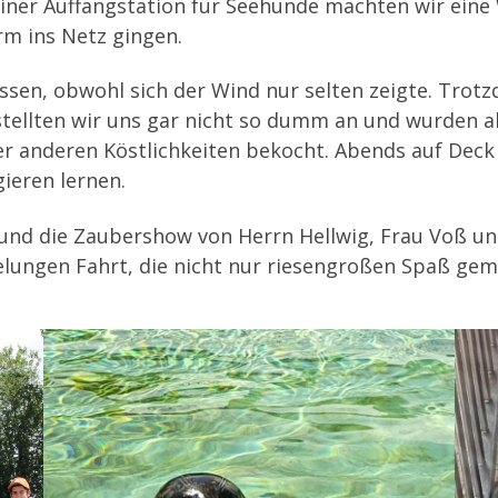
ner Auffangstation für Seehunde machten wir eine
rm ins Netz gingen.
sen, obwohl sich der Wind nur selten zeigte. Trotz
 stellten wir uns gar nicht so dumm an und wurden 
der anderen Köstlichkeiten bekocht. Abends auf Dec
gieren lernen.
g und die Zaubershow von Herrn Hellwig, Frau Voß 
gelungen Fahrt, die nicht nur riesengroßen Spaß ge