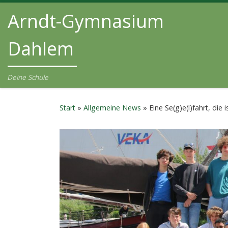
Arndt-Gymnasium
Zum Inhalt springen
Dahlem
Deine Schule
Start
»
Allgemeine News
»
Eine Se(g)e(l)fahrt, die i