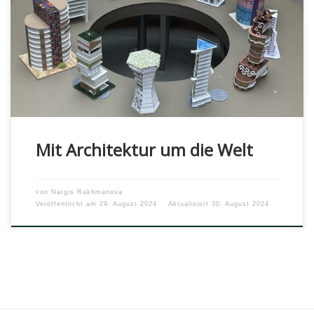
Beteiligte Autor*innen: Helen Zeidler, Oriel Baumhardt,
Charlotte Kaboth, Clara Huhn, Anisha Hill, Kiki Kyfonidis,
Lara Süß, Alea Refaie, Amelie Sprungala […]
Mit Architektur um die Welt
von
Nargis Rakhmanova
Veröffentlicht am
29. August 2024
Aktualisiert
30. August 2024