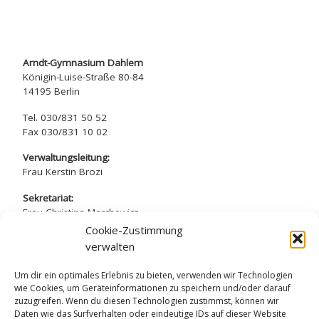
Arndt-Gymnasium Dahlem
Königin-Luise-Straße 80-84
14195 Berlin
Tel. 030/831 50 52
Fax 030/831 10 02
Verwaltungsleitung:
Frau Kerstin Brozi
Sekretariat:
Frau Christina Marchewicz
Frau Nadine Simros
Cookie-Zustimmung
verwalten
sekretariat@arndt-gymnasium.de
Um dir ein optimales Erlebnis zu bieten, verwenden wir Technologien
wie Cookies, um Geräteinformationen zu speichern und/oder darauf
zuzugreifen. Wenn du diesen Technologien zustimmst, können wir
Daten wie das Surfverhalten oder eindeutige IDs auf dieser Website