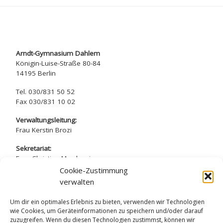
Arndt-Gymnasium Dahlem
Königin-Luise-Straße 80-84
14195 Berlin
Tel. 030/831 50 52
Fax 030/831 10 02
Verwaltungsleitung:
Frau Kerstin Brozi
Sekretariat:
Frau Christina Marchewicz
Frau Nadine Simros
Cookie-Zustimmung
verwalten
sekretariat@arndt-gymnasium.de
Um dir ein optimales Erlebnis zu bieten, verwenden wir Technologien
wie Cookies, um Geräteinformationen zu speichern und/oder darauf
zuzugreifen. Wenn du diesen Technologien zustimmst, können wir