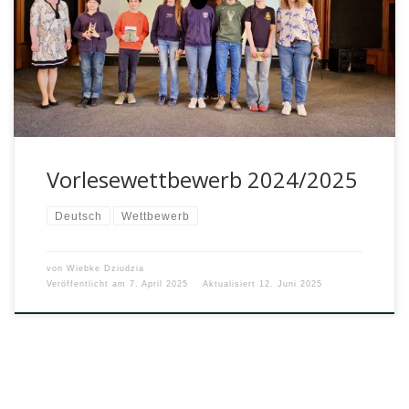
Inzwischen ist der Vorlesewettbewerb der Klassenstufen 5-7
schon eine schöne Schultradition geworden und so traten
am heutigen 07.April also wieder […]
Vorlesewettbewerb 2024/2025
Deutsch
Wettbewerb
von
Wiebke Dziudzia
Veröffentlicht am
7. April 2025
Aktualisiert
12. Juni 2025