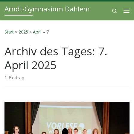
Arndt-Gymnasium Dahlem
Zum Inhalt springen
Search
Me
Start
»
2025
»
April
»
7.
Archiv des Tages:
7.
April 2025
1 Beitrag