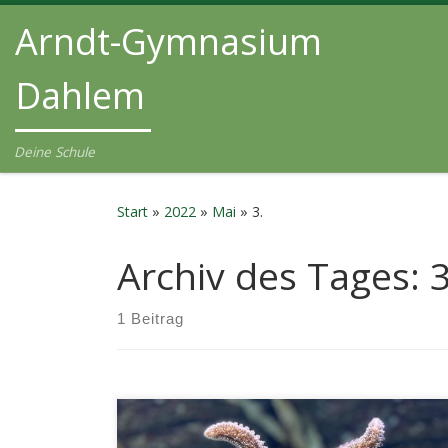
Arndt-Gymnasium
Zum Inhalt springen
Dahlem
Deine Schule
Start
»
2022
»
Mai
»
3.
Archiv des Tages:
1 Beitrag