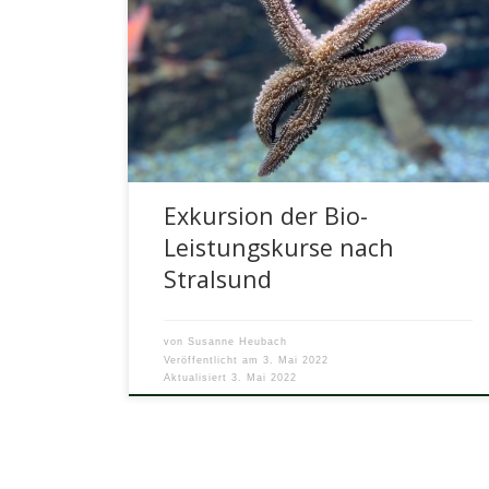
Von Henriette VorbeckFotos: T. Mehnert An
einem frühlingshaften Dienstag ging es um 8
Uhr am Südkreuz los. In entsprechend
erwartungsvoller […]
Exkursion der Bio-
Leistungskurse nach
Stralsund
von
Susanne Heubach
Veröffentlicht am
3. Mai 2022
Aktualisiert
3. Mai 2022