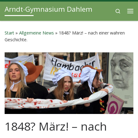
Arndt-Gymnasium Dahlem
Zum Inhalt springen
Search
Me
Start
»
Allgemeine News
»
1848? März! – nach einer wahren
Geschichte.
1848? März! – nach