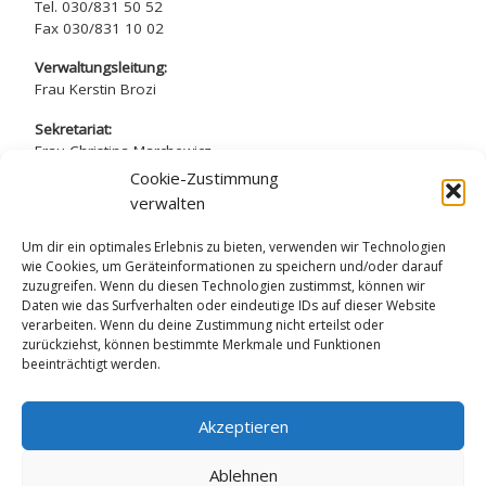
Tel. 030/831 50 52
Fax 030/831 10 02
Verwaltungsleitung:
Frau Kerstin Brozi
Sekretariat:
Frau Christina Marchewicz
Frau Nadine Simros
Cookie-Zustimmung
verwalten
sekretariat@arndt-gymnasium.de
Um dir ein optimales Erlebnis zu bieten, verwenden wir Technologien
wie Cookies, um Geräteinformationen zu speichern und/oder darauf
zuzugreifen. Wenn du diesen Technologien zustimmst, können wir
Daten wie das Surfverhalten oder eindeutige IDs auf dieser Website
verarbeiten. Wenn du deine Zustimmung nicht erteilst oder
Datenschutzerklärung
zurückziehst, können bestimmte Merkmale und Funktionen
beeinträchtigt werden.
Impressum
Akzeptieren
Ablehnen