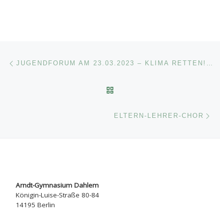
Beitragsnavigation
Vorheriger Beitrag
JUGENDFORUM AM 23.03.2023 – KLIMA RETTEN! ABER WIE?
ZURÜCK ZUR BEITRAGSL
Nä
ELTERN-LEHRER-CHOR
Arndt-Gymnasium Dahlem
Königin-Luise-Straße 80-84
14195 Berlin