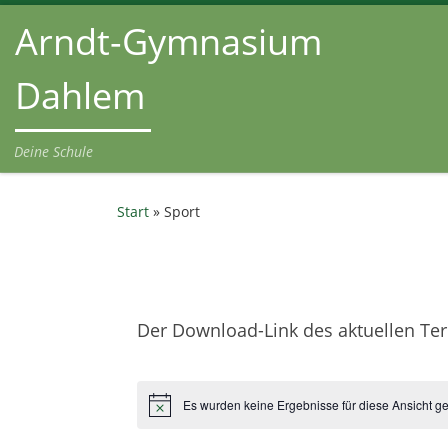
Arndt-Gymnasium
Zum Inhalt springen
Dahlem
Deine Schule
Start
»
Sport
Der Download-Link des aktuellen Term
Es wurden keine Ergebnisse für diese Ansicht g
H
i
n