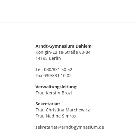
e
S
c
n
h
,
l
ü
N
s
Arndt-Gymnasium Dahlem
Königin-Luise-Straße 80-84
s
a
14195 Berlin
e
v
Tel. 030/831 50 52
l
Fax 030/831 10 02
w
i
o
Verwaltungsleitung:
Frau Kerstin Brozi
r
g
t
Sekretariat:
Frau Christina Marchewicz
a
.
Frau Nadine Simros
t
sekretariat@arndt-gymnasium.de