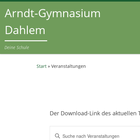
Arndt-Gymnasium
Zum Inhalt springen
Dahlem
Deine Schule
Start
»
Veranstaltungen
Der Download-Link des aktuellen T
V
B