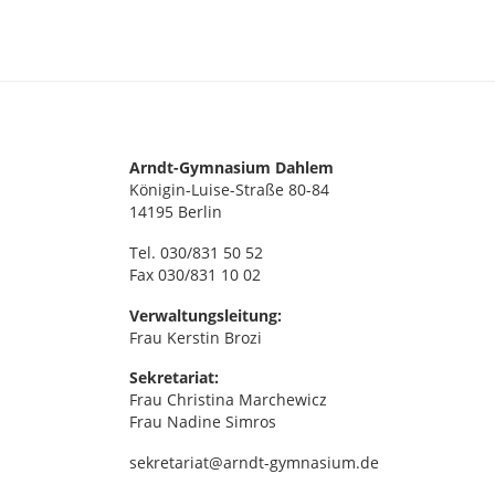
e
S
c
n
h
,
l
ü
N
s
Arndt-Gymnasium Dahlem
Königin-Luise-Straße 80-84
s
a
14195 Berlin
e
v
Tel. 030/831 50 52
l
Fax 030/831 10 02
w
i
o
Verwaltungsleitung:
Frau Kerstin Brozi
r
g
t
Sekretariat:
Frau Christina Marchewicz
a
.
Frau Nadine Simros
t
sekretariat@arndt-gymnasium.de