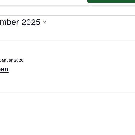
gen
ember 2025
 Januar 2026
ien