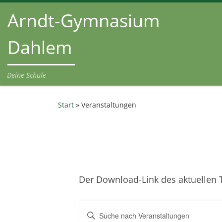
Arndt-Gymnasium
Zum Inhalt springen
Dahlem
Deine Schule
Start
»
Veranstaltungen
Der Download-Link des aktuellen T
V
B