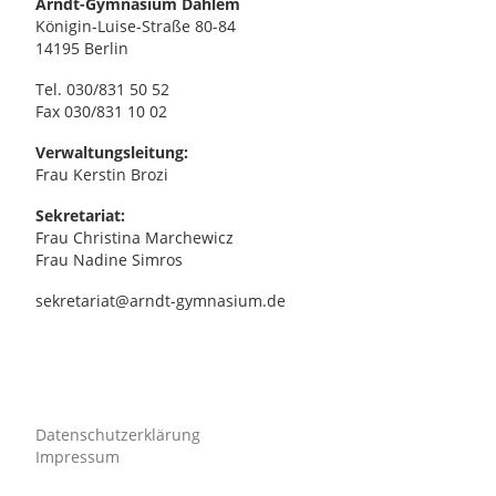
Arndt-Gymnasium Dahlem
,
Königin-Luise-Straße 80-84
14195 Berlin
N
Tel. 030/831 50 52
a
Fax 030/831 10 02
Verwaltungsleitung:
v
Frau Kerstin Brozi
i
Sekretariat:
Frau Christina Marchewicz
Frau Nadine Simros
g
sekretariat@arndt-gymnasium.de
a
t
i
Datenschutzerklärung
Impressum
o