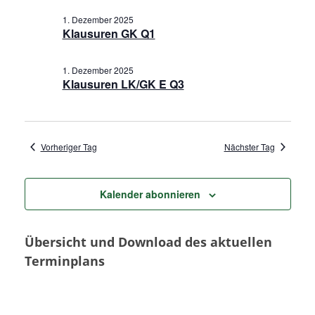
t
a
n
1. Dezember 2025
u
Klausuren GK Q1
m
s
n
w
t
1. Dezember 2025
s
ä
Klausuren LK/GK E Q3
a
h
t
l
l
e
a
t
Vorheriger Tag
Nächster Tag
n
u
.
l
n
Kalender abonnieren
t
g
u
Übersicht und Download des aktuellen
A
Terminplans
n
n
s
g