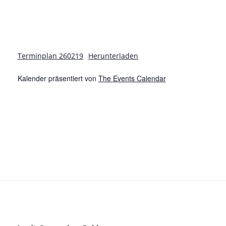
a
d
t
A
i
n
o
Terminplan 260219
Herunterladen
s
n
Kalender präsentiert von
The Events Calendar
i
c
h
t
e
n