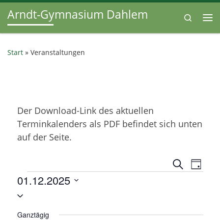
Arndt-Gymnasium Dahlem
Zum Inhalt springen
Search
Me
Start
»
Veranstaltungen
Der Download-Link des aktuellen
Terminkalenders als PDF befindet sich unten
auf der Seite.
V
V
S
T
u
Veranstaltungen
01.12.2025
e
a
e
c
g
D
h
r
r
e
a
a
Ganztägig