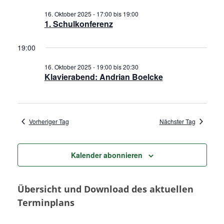
t
a
n
16. Oktober 2025 - 17:00
bis
19:00
u
1. Schulkonferenz
m
s
n
w
19:00
t
s
ä
a
16. Oktober 2025 - 19:00
bis
20:30
h
Klavierabend: Andrian Boelcke
t
l
l
e
a
t
n
u
Vorheriger Tag
Nächster Tag
.
l
n
t
Kalender abonnieren
g
u
A
Übersicht und Download des aktuellen
n
n
Terminplans
s
g