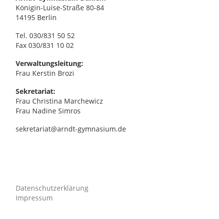
,
Königin-Luise-Straße 80-84
14195 Berlin
N
Tel. 030/831 50 52
Fax 030/831 10 02
a
Verwaltungsleitung:
v
Frau Kerstin Brozi
Sekretariat:
i
Frau Christina Marchewicz
Frau Nadine Simros
g
sekretariat@arndt-gymnasium.de
a
t
i
Datenschutzerklärung
Impressum
o