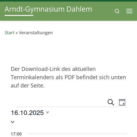
Arndt-Gymnasium Dahlem
Zum Inhalt springen
Search
Me
Start
»
Veranstaltungen
Der Download-Link des aktuellen
Terminkalenders als PDF befindet sich unten
auf der Seite.
V
V
S
T
u
Veranstaltungen
16.10.2025
e
a
e
c
g
D
h
r
r
e
a
a
17:00