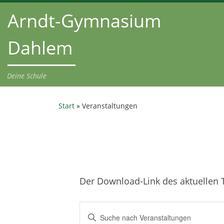
Arndt-Gymnasium
Zum Inhalt springen
Dahlem
Deine Schule
Start
»
Veranstaltungen
Der Download-Link des aktuellen T
V
B