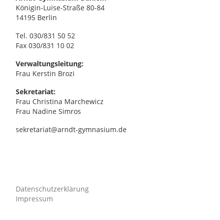
,
Königin-Luise-Straße 80-84
14195 Berlin
N
Tel. 030/831 50 52
Fax 030/831 10 02
a
Verwaltungsleitung:
v
Frau Kerstin Brozi
Sekretariat:
i
Frau Christina Marchewicz
Frau Nadine Simros
g
sekretariat@arndt-gymnasium.de
a
t
i
Datenschutzerklärung
Impressum
o