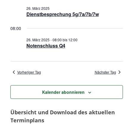
t
a
n
26. März 2025
u
Dienstbesprechung 5g/7a/7b/7w
m
s
n
w
08:00
t
s
ä
a
26. März 2025 - 08:00
bis
12:00
h
Notenschluss Q4
t
l
l
e
a
t
n
u
Vorheriger Tag
Nächster Tag
.
l
n
t
Kalender abonnieren
g
u
A
Übersicht und Download des aktuellen
n
n
Terminplans
s
g