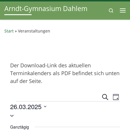
Arndt-Gymnasium Dahlem
Zum Inhalt springen
Search
Me
Start
»
Veranstaltungen
Der Download-Link des aktuellen
Terminkalenders als PDF befindet sich unten
auf der Seite.
V
V
S
T
u
Veranstaltungen
26.03.2025
e
a
e
c
g
D
h
r
r
e
a
a
Ganztägig