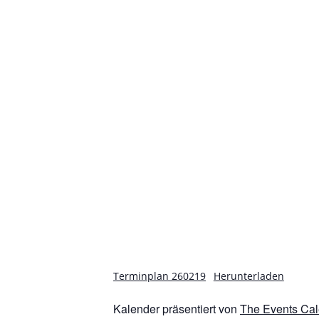
g
n
n
t
,
,
a
.
t
i
o
n
Terminplan 260219
Herunterladen
Kalender präsentiert von
The Events Ca