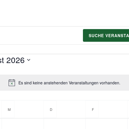
SUCHE VERANST
gen
t 2026
Es sind keine anstehenden Veranstaltungen vorhanden.
H
i
n
w
M
MITTWOCH
D
DONNERSTAG
F
FREITAG
e
i
s