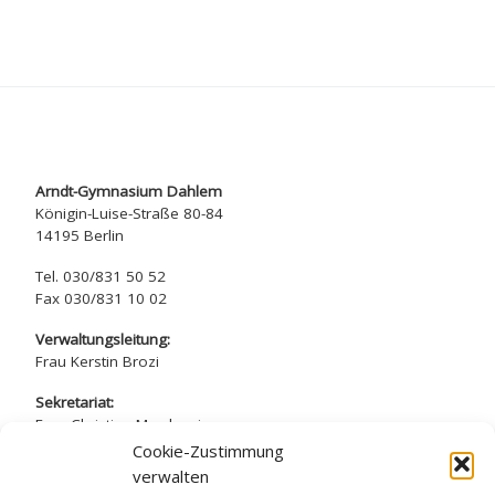
Arndt-Gymnasium Dahlem
Königin-Luise-Straße 80-84
14195 Berlin
Tel. 030/831 50 52
Fax 030/831 10 02
Verwaltungsleitung:
Frau Kerstin Brozi
Sekretariat:
Frau Christina Marchewicz
Frau Nadine Simros
Cookie-Zustimmung
verwalten
sekretariat@arndt-gymnasium.de