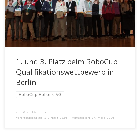
Am 14. und 15 Februar 2026 haben sich die Teams des
Arndt-Gymnasiums im Wista-Event Bunsensaal in Berlin
Adlershof den Herausforderungen […]
1. und 3. Platz beim RoboCup
Qualifikationswettbewerb in
Berlin
RoboCup Robotik-AG
von
Marc Bismarck
Veröffentlicht am
17. März 2026
Aktualisiert
17. März 2026