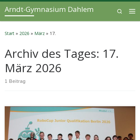
Arndt-Gymnasium Dahlem
Zum Inhalt springen
Search
Me
Start
»
2026
»
März
»
17.
Archiv des Tages:
17.
März 2026
1 Beitrag