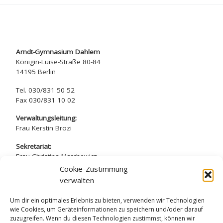
Arndt-Gymnasium Dahlem
Königin-Luise-Straße 80-84
14195 Berlin
Tel. 030/831 50 52
Fax 030/831 10 02
Verwaltungsleitung:
Frau Kerstin Brozi
Sekretariat:
Frau Christina Marchewicz
Frau Nadine Simros
Cookie-Zustimmung
verwalten
sekretariat@arndt-gymnasium.de
Um dir ein optimales Erlebnis zu bieten, verwenden wir Technologien
wie Cookies, um Geräteinformationen zu speichern und/oder darauf
zuzugreifen. Wenn du diesen Technologien zustimmst, können wir