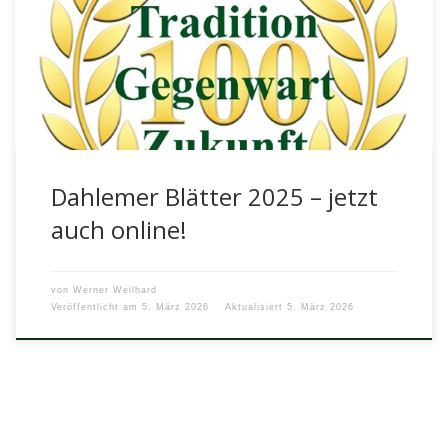
Die Ausgabe 2025 kann – zusammen mit einem Update
zum Archiv – ab heute wieder auf der Webseite der Alten
[…]
Dahlemer Blätter 2025 – jetzt
auch online!
von
Werner Weilhard
Veröffentlicht am
5. März 2026
Aktualisiert
5. März 2026