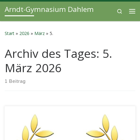
Arndt-Gymnasium Dahlem
Zum Inhalt springen
Search
Me
Start
»
2026
»
März
»
5.
Archiv des Tages:
5.
März 2026
1 Beitrag